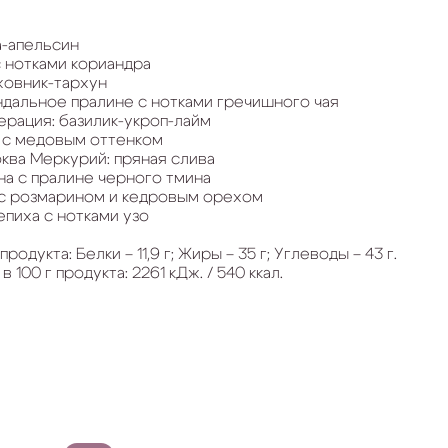
-апельсин
 нотками кориандра
жовник-тархун
дальное пралине с нотками гречишного чая
ерация: базилик-укроп-лайм
 с медовым оттенком
ква Меркурий: пряная слива
а с пралине черного тмина
с розмарином и кедровым орехом
епиха с нотками узо
одукта: Белки – 11,9 г; Жиры – 35 г; Углеводы – 43 г.
100 г продукта: 2261 кДж. / 540 ккал.