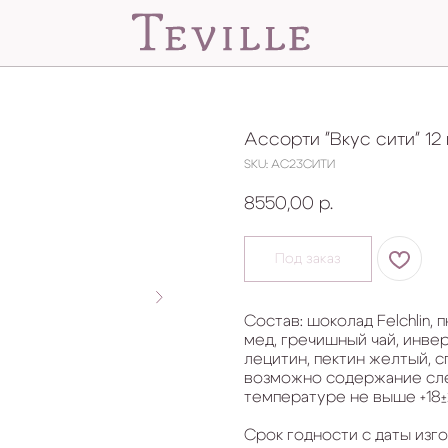
ПОКУПАТЕЛЯ
Ассорти "Вкус сити" 12
SKU:
АС23СИТИ
8550,00
р.
Состав: шоколад Felchlin,
мед, гречишный чай, инве
лецитин, пектин желтый, с
возможно содержание след
температуре не выше +18±
Срок годности с даты изг