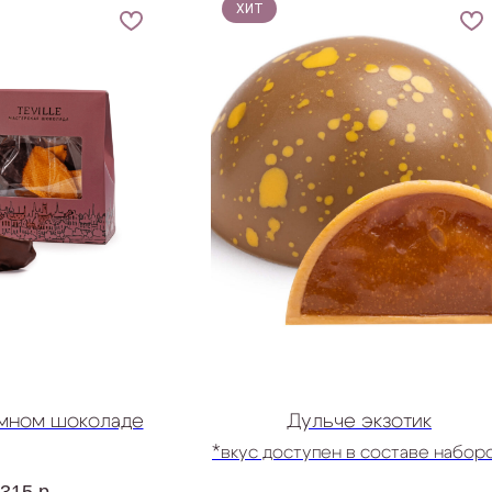
ХИТ
емном шоколаде
Дульче экзотик
*вкус доступен в составе набор
Ассорти конфет
 315
р.