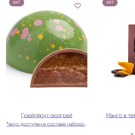
ХИТ
ХИТ
Грейпфрут-эрлгрей
Манго в т
*вкус доступен в составе наборов
Ассорти конфет
1