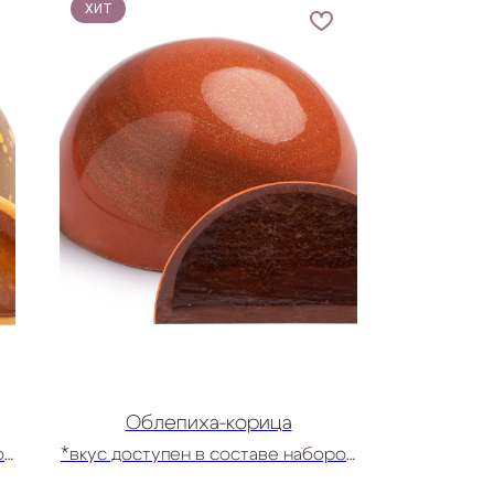
ХИТ
Облепиха-корица
ов
*вкус доступен в составе наборов
Ассорти конфет