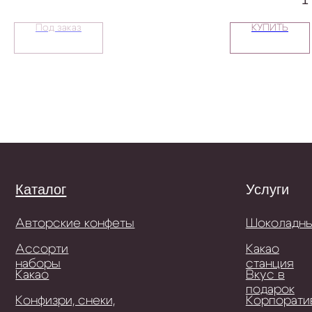
Под заказ
КУПИТЬ
Каталог
Услуги
Авторские конфеты
Шоколадный бар
Ассорти
Какао
наборы
станция
Какао
Вкус в
подарок
Конфизри, снеки,
Корпоративные
орехи
подарки
Шоколад в
Корпоративные
плитках
шоколадные кон
Подарочные сертификаты
Корпоративный 
ИП Тевис Е.А
Шоколад с логот
ИНН 773401130091
Шоколадные кон
ОГРНИП
с логотипом
319774600055485
Шоколадные сув