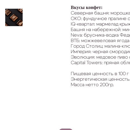
Вкусы конфет:
Северная башня: морошка
ОКО: фундучное пралине с
IQ-квартал: мармелад кры
Башня на набережной: мин
Neva: брусника-водка Фед
ВТБ: можжевеловая ягода
Город Столиц: малина-клю
Империя: черная смородин
Эволюция: медовое пиво 
Capital Towers: пряная обл
Пищевая ценность в 100 г пр
Энергетическая ценность в 
Масса нетто 200гр.