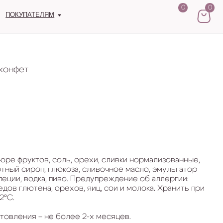
0
0
М
 конфет
 пюре фруктов, соль, орехи, сливки нормализованные,
ртный сироп, глюкоза, сливочное масло, эмульгатор
пеции, водка, пиво. Предупреждение об аллергии:
ов глютена, орехов, яиц, сои и молока. Хранить при
2°С.
отовления – не более 2-х месяцев.