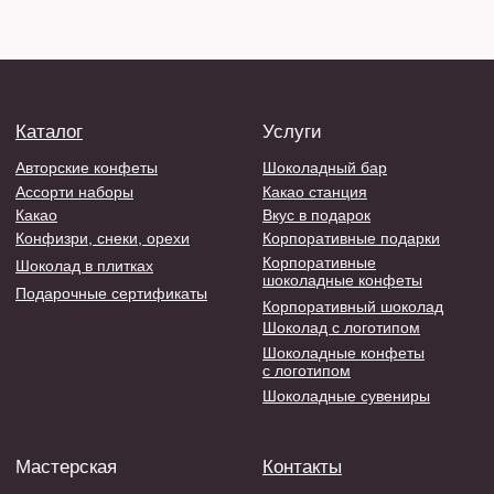
Какао
Вкус в подарок
Конфизри, снеки, орехи
Корпоративные подарки
Корпоративные
Шоколад в плитках
шоколадные конфеты
Подарочные сертификаты
Корпоративный шоколад
Шоколад с логотипом
Шоколадные конфеты
с логотипом
Шоколадные сувениры
Мастерская
Контакты
О нас
8 800 707 51 30
Доставка и оплата
tevillesale@gmail.com
Контакты
Мы на связи:
Блог
Ежедневно
10:00 - 22:00
Отзывы
ИП Тевис Е.А
ИНН 773401130091
ОГРНИП 319774600055485
Политика обработки ПД
Договор-оферта