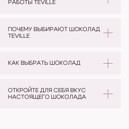
Каталог
Услуги
Авторские конфеты
Шоколадный бар
Ассорти наборы
Какао станция
Какао
Вкус в подарок
Конфизри, снеки, орехи
Корпоративные подарки
Корпоративные
Шоколад в плитках
шоколадные конфеты
Подарочные сертификаты
Корпоративный шоколад
Шоколад с логотипом
Шоколадные конфеты
с логотипом
Шоколадные сувениры
Мастерская
Контакты
О нас
8 800 707 51 30
Доставка и оплата
tevillesale@gmail.com
Контакты
Мы на связи:
Блог
Ежедневно
10:00 - 22:00
Отзывы