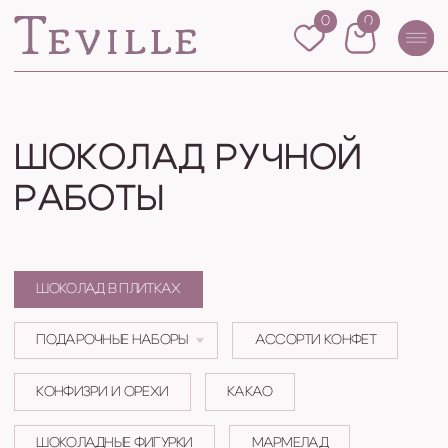
0
0
ГЛАВНАЯ
/
КАТАЛОГ
/
ШОКОЛАД В ПЛИТКАХ
ШОКОЛАД РУЧНОЙ
РАБОТЫ
ШОКОЛАД В ПЛИТКАХ
8 800 707 51 30
ПОДАРОЧНЫЕ НАБОРЫ
АССОРТИ КОНФЕТ
Мы на связи:
Ежедневно 10:00 -
22:00
КОНФИЗРИ И ОРЕХИ
КАКАО
ШОКОЛАДНЫЕ ФИГУРКИ
МАРМЕЛАД
КОМПАНИЯМ
ШОКОЛАДНОЕ ДРАЖЕ
РОКС: КОНФЕТЫ РУЧНОЙ РАБОТЫ
ПОДАРОЧНАЯ УПАКОВКА