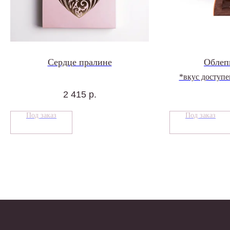
Сердце пралине
Облеп
*вкус доступе
Ассо
2 415
р.
Под заказ
Под заказ
Каталог
Услуги
Авторские конфеты
Шоколадный бар
Ассорти наборы
Какао станция
Какао
Вкус в подарок
Конфизри, снеки, орехи
Корпоративные п
Шоколад в
Корпоративные