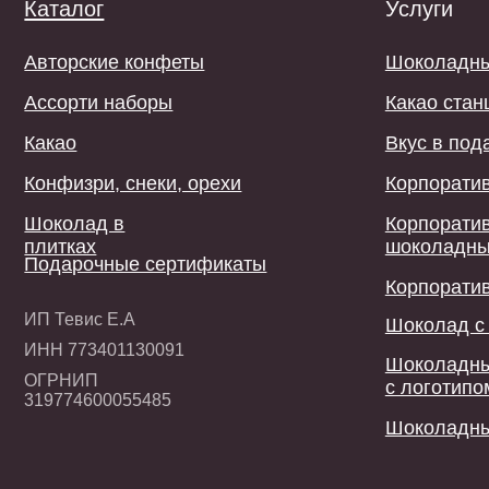
плитках
шоколадные кон
Подарочные сертификаты
Корпоративный 
ИП Тевис Е.А
Шоколад с логот
ИНН 773401130091
Шоколадные кон
ОГРНИП
с логотипом
319774600055485
Шоколадные сув
Договор-оферта
©2019-2026 Мастерская шоколада Тевиль. Все права защищен