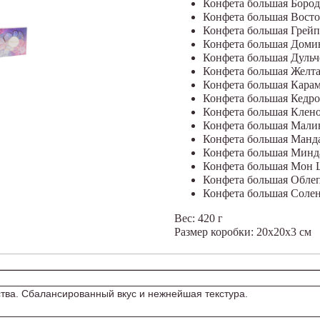
Конфета большая Боро
Конфета большая Вост
Конфета большая Грейп
Конфета большая Доми
Конфета большая Дульч
Конфета большая Желта
Конфета большая Караме
Конфета большая Кедро
Конфета большая Клен
Конфета большая Мали
Конфета большая Манда
Конфета большая Минд
Конфета большая Мон 
Конфета большая Облеп
Конфета большая Солен
Вес: 420 г
Размер коробки: 20х20х3 см
ства. Сбалансированный вкус и нежнейшая текстура.