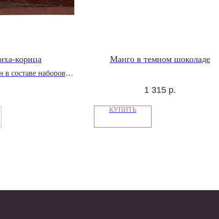
иха-корица
Манго в темном шоколаде
н в составе наборов
рти конфет
1 315
р.
КУПИТЬ
Мастерская
О нас
Доставка и
оплата
Контакты
одарки
Блог
Отзывы