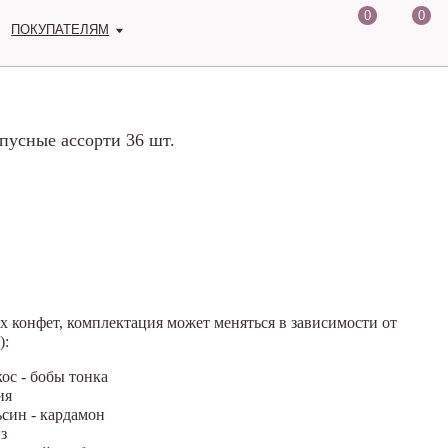
0
0
М
усные ассорти 36 шт.
х конфет, комплектация может меняться в зависимости от
):
ос - бобы тонка
ия
син - кардамон
з