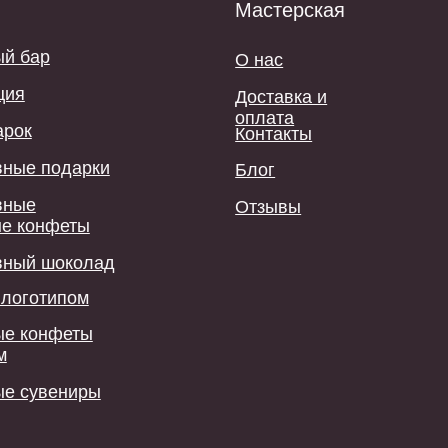
феты
шоколад
ипом
феты
ениры
ы.