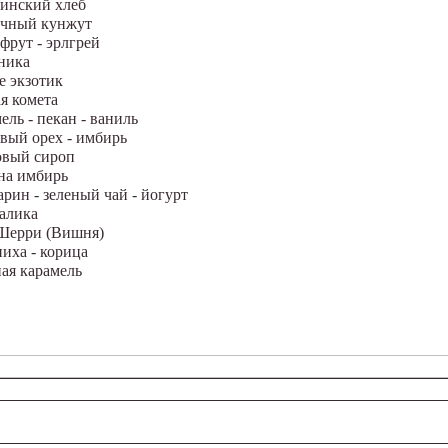
динский хлеб
очный кунжут
фрут - эрлгрей
ника
е экзотик
я комета
ль - пекан - ваниль
вый орех - имбирь
овый сироп
на имбирь
рин - зеленый чай - йогурт
алика
Шерри (Вишня)
иха - корица
ая карамель