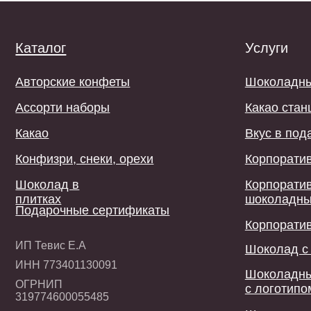
Какао
Вкус в подарок
Конфизри, снеки, орехи
Корпоративные п
Шоколад в
Корпоративные
плитках
шоколадные кон
Подарочные сертификаты
Корпоративный 
ИП Тевис Е.А
Шоколад с логот
ИНН 773401130091
Шоколадные кон
ОГРНИП
с логотипом
319774600055485
Шоколадные сув
Договор-оферта
©2019-2026 Мастерская шоколада Тевиль. Все права защищен