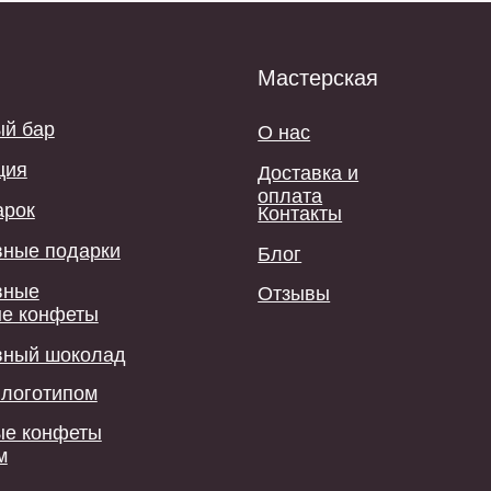
оплата
Контакты
одарки
Блог
Отзывы
феты
шоколад
ипом
феты
ениры
ы.